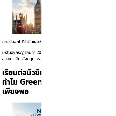
“เรียนต่อต่างประเทศ 
การได้ออกไปใช้ชีวิตและเรียนรู้
Continue reading
Posted by
Posted in
i-study
กรกฎาคม 8, 2026
กรกฎาคม 17, 2026
ข่าวทั่วไป
,
นิวซีแลนด์
,
on เรียนต่อต่างประเทศ ต้องเตร
ออสเตรเลีย
,
อังกฤษ
Leave a comment
เรียนต่อนิวซีแลนด์ 2026-2027:
ทำไม Green List อย่างเดียวจึงไม่
เพียงพอ