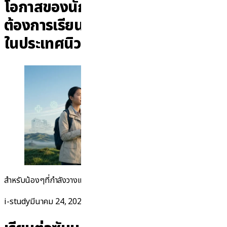
โอกาสของนักเรียนต่างชาติที่
ต้องการเรียนและทำงานอยู่ต่อยาวๆ
ในประเทศนิวซีแลนด์
“New Zealand Gr
สำหรับน้องๆที่กำลังวางแผนจะไป
Continue reading
Posted by
Posted in
i-study
มีนาคม 24, 2026
ข่าวทั่วไป
,
นิวซีแลนด์