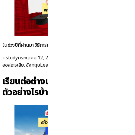
“อัปเดตล่าสุด! มหาว
ในช่วงปีที่ผ่านมา วิธีการเลือก
Continue reading
Posted by
Posted in
i-study
กรกฎาคม 12, 2026
กรกฎาคม 17, 2026
ข่าวทั่วไป
,
นิวซีแลนด์
,
on อัปเดตล่าสุด! มหาวิทยาลั
ออสเตรเลีย
,
อังกฤษ
Leave a comment
เรียนต่อต่างประเทศ ต้องเตรียม
ตัวอย่างไรบ้าง? เข้าใจง่ายใน 5 นาที