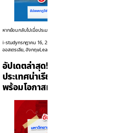
“5 ประเทศน่าเรี
หากย้อนกลับไปเมื่อประมาณ 5-10
Continue reading
Posted by
Posted in
i-study
กรกฎาคม 16, 2026
กรกฎาคม 17, 2026
ข่าวทั่วไป
,
นิวซีแลนด์
,
on 5 ประเทศน่าเรียนต่อปี 202
ออสเตรเลีย
,
อังกฤษ
Leave a comment
อัปเดตล่าสุด! มหาวิทยาลัยต่าง
ประเทศน่าเรียนต่อในปี 2026-2027
พร้อมโอกาสทำงานหลังเรียนจบ