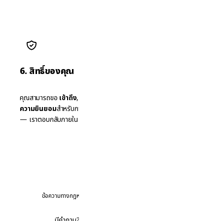
6. สิทธิ์ของคุณ
คุณสามารถขอ
เข้าถึง
,
แก้ไข
หรือ
ลบ
ข้อมูลส่วนบุคคล และ
ถอน
ความยินยอม
สำหรับการตลาดได้ทุกเวลา ติดต่อ
info@i-study.co
— เราตอบกลับภายใน 30 วัน
ดูคู่มือการปฏิบัติตามฉบับเต็ม
ข้อความทางกฎหมายฉบับเต็ม โครงสร้างแบบฟอร์ม & กลยุทธ์
มีคำถาม? ติดต่อเราที่
info@i-study.co