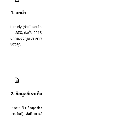
1. บทนำ
i-study (ดำเนินงานโดย
Asiania International Consulting
— AIC
, ก่อตั้ง 2013) มีความรับผิดชอบในการปกป้องข้อมูลส่วน
บุคคลของคุณ ประกาศนี้อธิบายสิ่งที่เราเก็บรวบรวม วิธีใช้ และสิทธิ์
ของคุณ
2. ข้อมูลที่เราเก็บ
เราอาจเก็บ:
ข้อมูลตัวตน & ติดต่อ
(ชื่อ, วันเกิด, สัญชาติ, อีเมล,
โทรศัพท์),
บันทึกการศึกษา
(ผลการเรียน, คะแนนสอบ),
ข้อมูลการ