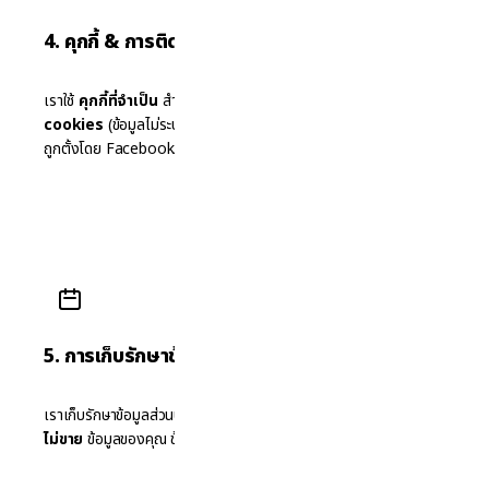
4. คุกกี้ & การติดตาม
เราใช้
คุกกี้ที่จำเป็น
สำหรับการทำงานของเว็บ,
analytics
cookies
(ข้อมูลไม่ระบุตัวตน) และ
social media cookies
อาจ
ถูกตั้งโดย Facebook/YouTube จัดการได้ในเบราว์เซอร์
5. การเก็บรักษาข้อมูล & ความปลอดภัย
เราเก็บรักษาข้อมูลส่วนบุคคลเฉพาะที่จำเป็น (โดยทั่วไปสูงสุด 7 ปี) เรา
ไม่ขาย
ข้อมูลของคุณ ข้อมูลทั้งหมดส่งผ่านการเข้ารหัส HTTPS