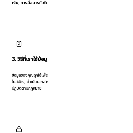
เงิน
,
การสื่อสาร
กับทีมงาน และ
ข้อมูลการใช้เว็บไซต์
3. วิธีที่เราใช้ข้อมูล
ข้อมูลของคุณถูกใช้เพื่อ: ประเมินความเหมาะสม & ให้คำแนะนำ, เตรียม
ใบสมัคร, ดำเนินเอกสารวีซ่า, ส่งข้อมูลอัปเดต, ปรับปรุงเว็บไซต์ และ
ปฏิบัติตามกฎหมาย