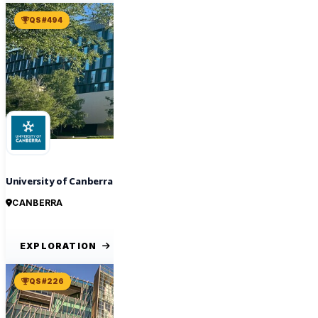
QS #494
University of Canberra
CANBERRA
EXPLORATION
QS #226