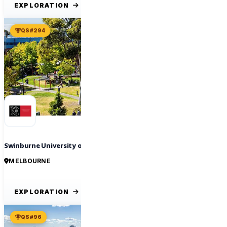
EXPLORATION
QS #294
Swinburne University of Technology
MELBOURNE
EXPLORATION
QS #96