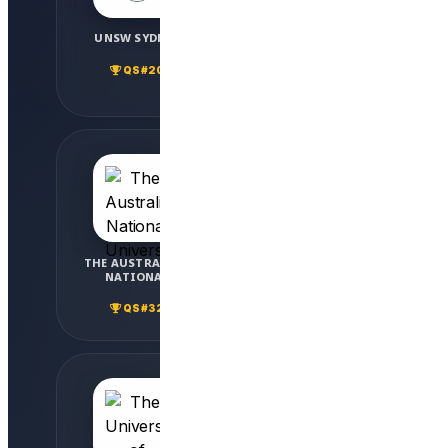
UNSW SYDNEY
THE UNIVERSITY OF
SYDNEY
QS #20
QS #25
THE AUSTRALIAN
THE UNIVERSITY OF
NATIONAL
QUEENSLAND
UNIVERSITY
QS #32
QS #42