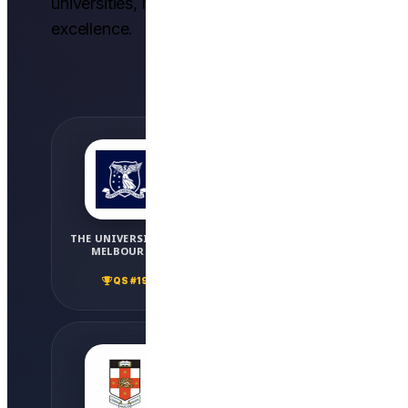
universities, recognized globally for
excellence.
THE UNIVERSITY OF
MONASH UNIVERSITY
MELBOURNE
QS #36
QS #19