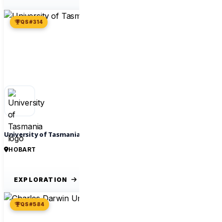
QS #314
University of Tasmania
HOBART
EXPLORATION
QS #584