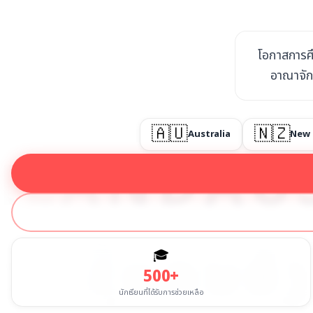
โอกาสการศึ
อาณาจักร
🇦🇺
🇳🇿
Australia
New 
LAND
AUST
ລີ
ນິວຊີແລນ
ອ
🎓
500+
นักเรียนที่ได้รับการช่วยเหลือ