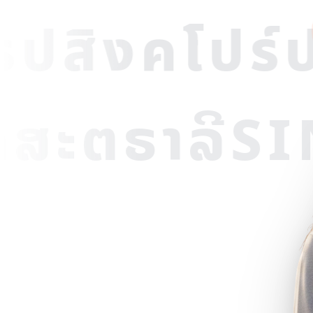
รป
สิงคโปร์
ป
ອົດສະຕຣາລີ