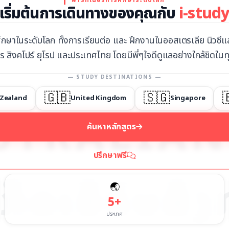
เริ่มต้นการเดินทางของคุณกับ
i-stud
กษาในระดับโลก ทั้งการเรียนต่อ และ ฝึกงานในออสเตรเลีย นิวซี
 สิงคโปร์ ยุโรป และประเทศไทย โดยมีพี่ๆใจดีดูแลอย่างใกล้ชิดในท
— STUDY DESTINATIONS —
🇬🇧
🇸🇬
Zealand
United Kingdom
Singapore
RALIA
NE
ค้นหาหลักสูตร
ปรึกษาฟรี
ັງກິດ
ເອີຣົບ
ສິ
🌏
5+
ประเทศ