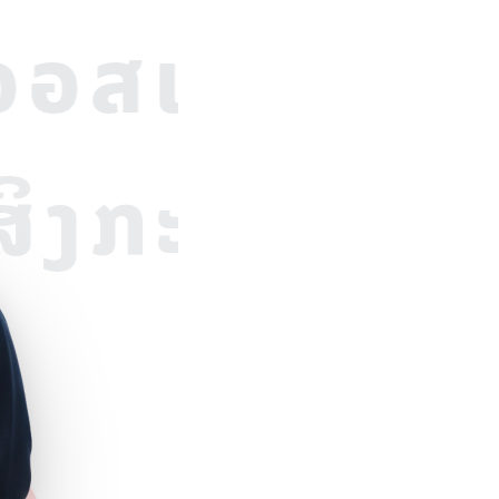
อสเตรเลีย
น
E
ສິງກະໂປຣ