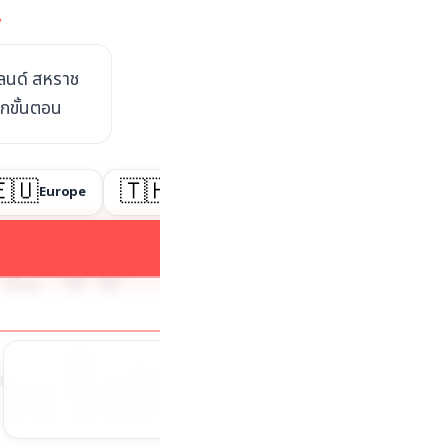
y
แลนด์ สหราช
ุกขั้นตอน
🇪🇺
🇹🇭
Europe
Thailand
W ZEALA
ງກະໂປຣ
ໄທ
ອ
⭐
100%
บริการสนับสนุน