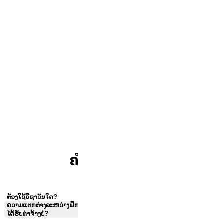
Graphic Design
HR
IT
ຄຳຖາມຍອດຮິດ
ຕ້ອງໃຊ້ວີຊາອັນໃດ?
ຄວາມແຕກຕ່າງລະຫວ່າງຝຶກງານສະເໝືອນ ແລະ ປົກກະຕິ?
ໄດ້ຮັບຄ່າຈ້າງບໍ່?