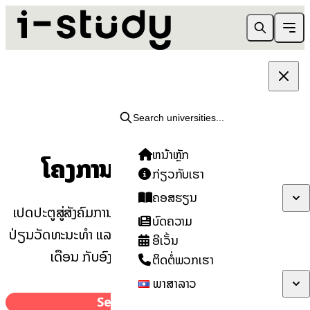
Search universities...
ໂອກາດທົ່ວໂລກ
ຫນ້າຫຼັກ
ໂຄງການຝຶກງານ i-study
ກ່ຽວກັບເຮົາ
ຄອສຮຽນ
ເປີດປະຕູສູ່ສັງຄົມການເຮັດວຽກທີ່ແທ້ຈິງ. ສໍາຜັດກັບການແລກ
ບົດຄວາມ
ປ່ຽນວັດທະນະທໍາ ແລະ ການຝຶກງານແບບມືອາຊີບເປັນເວລາ 12
ອີເວັ້ນ
ເດືອນ ກັບອົງການຈັດຕັ້ງຊັ້ນນໍາໃນຕ່າງປະເທດ.
ຕິດຕໍ່ພວກເຮົາ
ພາສາລາວ
Search Internships