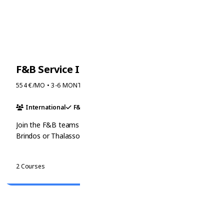
F&B Service Internship in France
554 €/MO • 3-6 MONTHS
International
F&B Service
Hospitality
Join the F&B teams at top French hotels like Château de
Brindos or Thalasso Blanco. Develop service skills and
enhance your language abilities.
View Courses
2 Courses
ONLINE & REMOTE
ການຝຶກງານແບບສະເໝືອນ