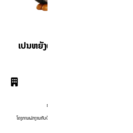
ເປັນຫຍັງຕ້ອງເລືອກ i-study?
ອົງການຈັດຕັ້ງຊັ້ນນໍາ
ໂຄງການຝຶກງານກັບບໍລິສັດທີ່ມີຊື່ສຽງເພື່ອສ້າງໂປຣໄຟລ໌ຂອງທ່ານ.