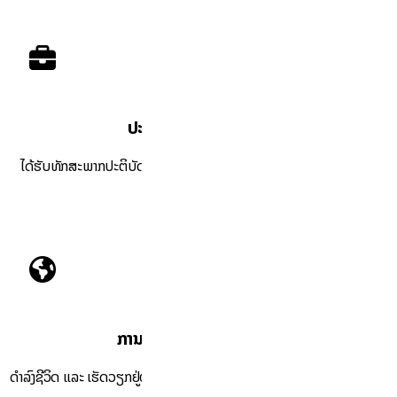
ປະສົບການແບບມືອາຊີບ
ໄດ້ຮັບທັກສະພາກປະຕິບັດໃນດ້ານອາຫານ, ກະສິກໍາ, ການຕ້ອນຮັບ ແລະ ອື່ນໆ.
ການແລກປ່ຽນວັດທະນະທໍາ
ດໍາລົງຊີວິດ ແລະ ເຮັດວຽກຢູ່ຕ່າງປະເທດສູງສຸດ 12 ເດືອນ ເພື່ອເປີດກວ້າງໂລກທັດ