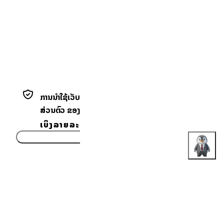
ການນຳໃຊ້ເວັບໄຊນີ້ ໝາຍເຖິງທ່ານຍອມຮັບ ແຈ້ງການຄວາມເປັນ
ສ່ວນຕົວ ຂອງພວກເຮົາ.
ເບິ່ງລາຍລະອຽດ
ຍອມຮັບ