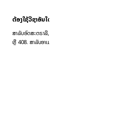
ຕ້ອງໃຊ້ວີຊາອັນໃດ?
ສຳລັບອົດສະຕຣາລີ, ໂດຍທົ່ວໄປແມ່ນວີຊາ Subclass 407
ຫຼື 408. ສຳລັບອາເມລິກາ ແມ່ນ J1 Visa.