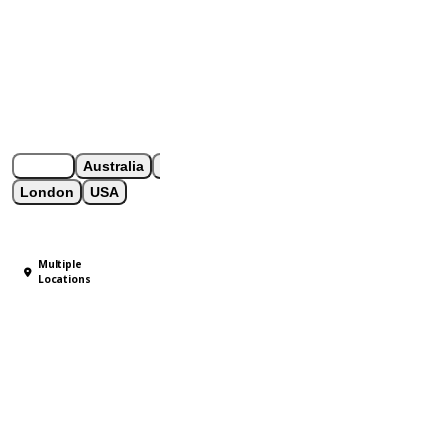
ຂອງທ່ານ.
Current Openings
Explore available programs by region.
France
Australia
New Zealand
Dubai
Singapore
London
USA
Multiple
Locations