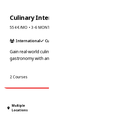
Culinary Internship in France
554 €/MO • 3-6 MONTHS
International
Culinary
Hotel
Gain real-world culinary skills and experience French
gastronomy with an i-study internship at prestigious
locations like Baumanière or Château de Rochegude.
View Courses
2 Courses
Multiple
Locations