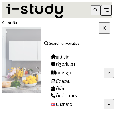
ກັບຄືນ
ສະຫມັກຮຽນ
Search universities...
ຫນ້າຫຼັກ
ກ່ຽວກັບເຮົາ
ຄອສຮຽນ
ບົດຄວາມ
ອີເວັ້ນ
ຕິດຕໍ່ພວກເຮົາ
ພາສາລາວ