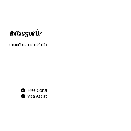
ສົນໃຈຮຽນທີ່ນີ້?
ປຶກສາກັບພວກເຮົາຟຣີ ເພື່ອວາງແຜນການຮຽນ.
WhatsApp
020 55 259 516
Free Consultation
Visa Assistance