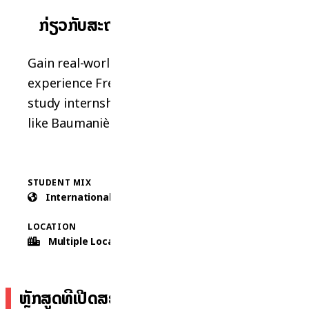
ກ່ຽວກັບສະຖາບັນ
Gain real-world culinary skills and
experience French gastronomy with an i-
study internship at prestigious locations
like Baumanière or Château de Rochegude.
STUDENT MIX
COURSES
International
2 Types
LOCATION
Multiple Locations
ຫຼັກສູດທີ່ເປີດສອນ