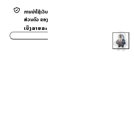
ການນຳໃຊ້ເວັບໄຊນີ້ ໝາຍເຖິງທ່ານຍອມຮັບ ແຈ້ງການຄວາມເປັນ
ສ່ວນຕົວ ຂອງພວກເຮົາ.
ເບິ່ງລາຍລະອຽດ
ຍອມຮັບ
ຄຳແນະນຳທີ່ຊື່ສັດ. ໂອກາດທີ່ແທ້ຈິງ.